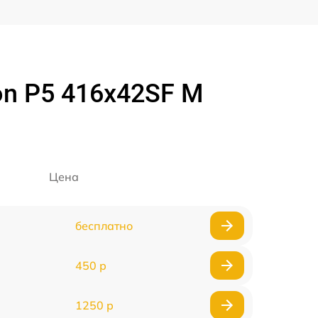
on P5 416x42SF M
Цена
бесплатно
450 р
1250 р