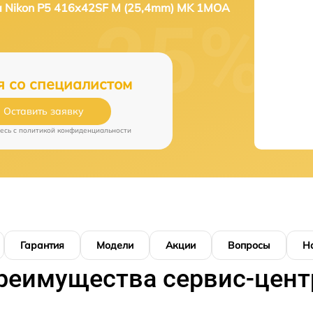
а Nikon P5 416x42SF M (25,4mm) MK 1MOA
я со специалистом
Оставить заявку
есь c
политикой конфиденциальности
Гарантия
Модели
Акции
Вопросы
Н
реимущества сервис-цент