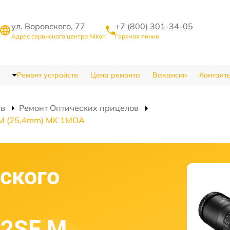
ул. Воровского, 77
+7 (800) 301-34-05
Адрес сервисного центра Nikon
Горячая линия
Ремонт устройств
Цена ремонта
Вакансии
Контакт
тв
Ремонт Оптических прицелов
 M (25,4mm) MK 1MOA
ского
42SF M