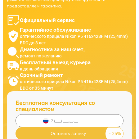
предоставляем гарантию.
Официальный сервис
Гарантийное обслуживание
оптического прицела Nikon P5 416x42SF M (25,4mm)
BDC до 3 лет
Диагностика за наш счет,
ремонт по желанию
Бесплатный выезд курьера
в день обращения
Срочный ремонт
оптического прицела Nikon P5 416x42SF M (25,4mm)
BDC от 35 минут
Бесплатная консультация со
специалистом
Оставить заявку