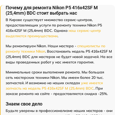
Почему для ремонта Nikon P5 416x42SF M
(25,4mm) BDC стоит выбрать нас
В Кирове существует множество сервис-центров,
предоставляющих услуги по ремонту техники Nikon P5
416x42SF M (25,4mm) BDC. Однако
наш сервис-центр
выделяется преимуществами
.
Мы ремонтируем Nikon. Наши мастера -
специалисты по
ремонту техники Nikon
. Восстановить модель P5 416x42SF M
(25,4mm) BDC для мастеров не будет новой задачей. На все
виды проведенных работ у нас имеется гарантия.
Минимальные сроки выполнения ремонта. Мы большая
сеть мастерских техники Nikon. Мы имеем более 20 тыс.
запчастей. И возможно на наших складах
уже имеется
запчасть на модель P5 416x42SF M (25,4mm) BDC
. При
заказе ремонта на сайте - предоставляется скидка -25%.
Знаем свое дело
Будьте уверены в профессионализме наших мастеров - они