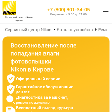
+7 (800) 301-34-05
Ежедневно с 9:00 до 21:00
Сервисный центр Nikon
в
Кирове
Сервисный центр Nikon
Каталог устройств
Ремон
Восстановление после
попадания влаги
фотовспышки
Nikon в Кирове
Официальный сервис
Гарантийное обслуживание
до 3 лет
Диагностика за наш счет,
ремонт по желанию
Бесплатный выезд курьера