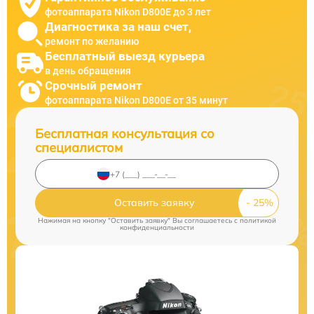
фотоаппарата Nikon D800E до 3 лет
Диагностика за наш счет,
ремонт по желанию
Бесплатный выезд курьера
в день обращения
Срочный ремонт
фотоаппарата Nikon D800E от 35 минут
Бесплатная консультация со
специалистом
Оставить заявку
Нажимая на кнопку "Оставить заявку" Вы соглашаетесь c
политикой
конфиденциальности