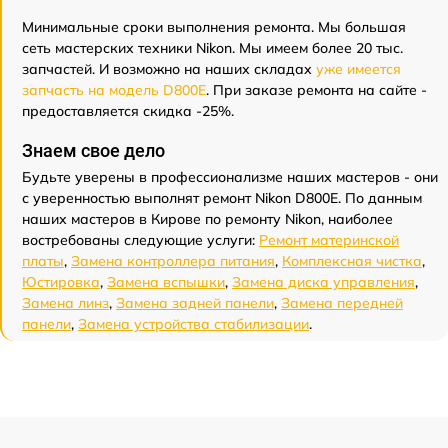
Минимальные сроки выполнения ремонта. Мы большая
сеть мастерских техники Nikon. Мы имеем более 20 тыс.
запчастей. И возможно на наших складах
уже имеется
запчасть на модель D800E
. При заказе ремонта на сайте -
предоставляется скидка -25%.
Знаем свое дело
Будьте уверены в профессионализме наших мастеров - они
с уверенностью выполнят ремонт Nikon D800E. По данным
наших мастеров в Кирове по ремонту Nikon, наиболее
востребованы следующие услуги:
Ремонт материнской
платы
,
Замена контроллера питания
,
Комплексная чистка
,
Юстировка
,
Замена вспышки
,
Замена диска управления
,
Замена линз
,
Замена задней панели
,
Замена передней
панели
,
Замена устройства стабилизации
.