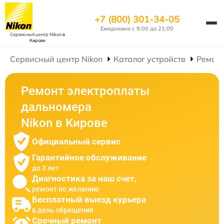
+7 (800) 301-34-05
Ежедневно с 9:00 до 21:00
Сервисный центр Nikon
в
Кирове
Сервисный центр Nikon
Каталог устройств
Ремон
Ремонт электроплаты
дальномера
Nikon в Кирове
Официальный сервис
Гарантийное обслуживание
до 3 лет
Диагностика за наш счет,
ремонт по желанию
Бесплатный выезд курьера
в день обращения
Срочный ремонт