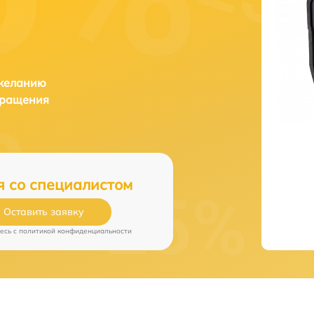
 желанию
бращения
я со специалистом
Оставить заявку
есь c
политикой конфиденциальности