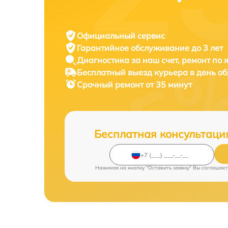
Официальный сервис
Гарантийное обслуживание
до 3 лет
Диагностика за наш счет,
ремонт по
Бесплатный выезд курьера
в день о
Срочный ремонт
от 35 минут
Бесплатная консультаци
Нажимая на кнопку "Оставить заявку" Вы соглашает